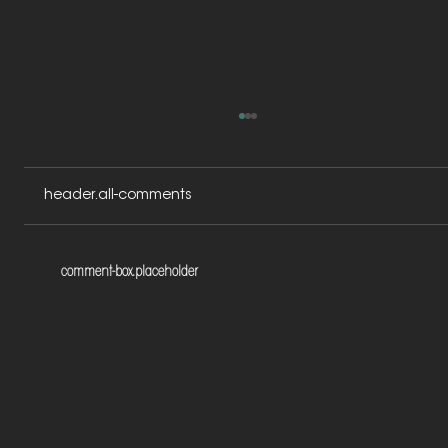
header.all-comments
comment-box.placeholder
Les règles de la publicité et du
marketing digital pour les avocats
contacte