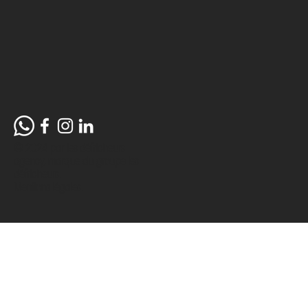
© 2024 par les défricheurs
agency, marque du groupe
les
défricheurs.
Mentions légales.