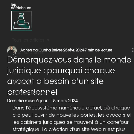
Tous les articles
Adrien da Cunha Belves
28 févr. 2024
7 min de lecture
Tous les articles
Démarquez-vous dans le monde
IA
juridique : pourquoi chaque
Wix
avocat a besoin d'un site
Wix Studio
professionnel
Secteur juridique
Dernière mise à jour :
18 mars 2024
Dans l'écosystème numérique actuel, où chaque 
clic peut ouvrir de nouvelles portes, les avocats et 
les cabinets juridiques se trouvent à un carrefour 
stratégique. La création d'un site Web n'est plus 