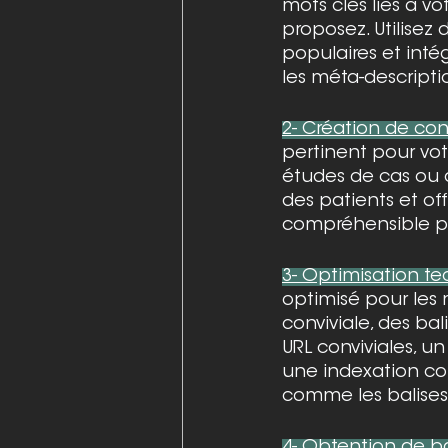
mots clés liés à v
proposez. Utilisez 
populaires et intég
les méta-descriptio
2- Création de co
pertinent pour vot
études de cas ou 
des patients et off
compréhensible p
3- Optimisation t
optimisé pour les 
conviviale, des bal
URL conviviales, u
une indexation corr
comme les balises 