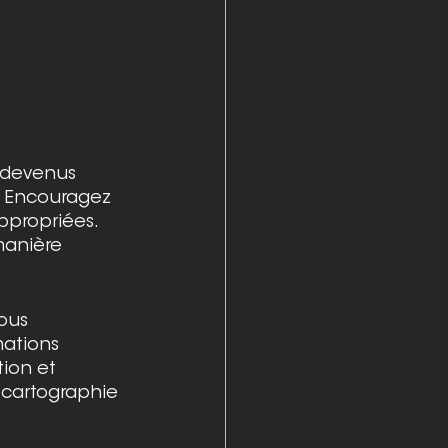
t devenus 
é. Encouragez 
appropriées. 
manière 
ous 
mations 
ion et 
 cartographie 