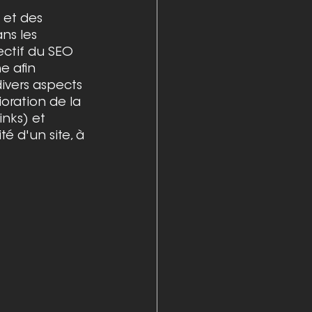
 et des 
ns les 
ectif du SEO 
e afin 
divers aspects 
oration de la 
inks) et 
té d'un site, à 