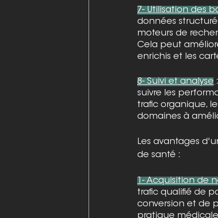
7- Utilisation des 
données structurée
moteurs de recherch
Cela peut améliore
enrichis et les ca
8- Suivi et analyse
suivre les performa
trafic organique, l
domaines à amélio
Les avantages d'un
de santé :
1- Acquisition de 
trafic qualifié de
conversion et de p
pratique médicale 