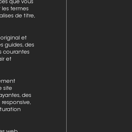
ices que vous 
 les termes 
ises de titre, 
original et 
s guides, des 
s courantes 
ir et 
uement 
 site 
ayantes, des 
responsive, 
turation 