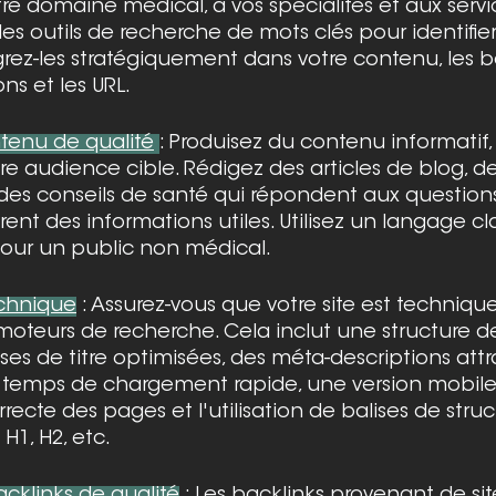
otre domaine médical, à vos spécialités et aux serv
des outils de recherche de mots clés pour identifier
rez-les stratégiquement dans votre contenu, les bal
ns et les URL.
ntenu de qualité
: Produisez du contenu informatif, 
re audience cible. Rédigez des articles de blog, de
des conseils de santé qui répondent aux question
rent des informations utiles. Utilisez un langage cla
our un public non médical.
echnique
 : Assurez-vous que votre site est techniq
moteurs de recherche. Cela inclut une structure de
ises de titre optimisées, des méta-descriptions attr
n temps de chargement rapide, une version mobile 
ecte des pages et l'utilisation de balises de struc
H1, H2, etc.