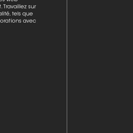
tes web 
Travaillez sur 
ité, tels que 
borations avec 