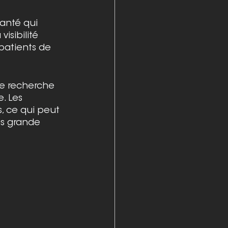
santé qui 
isibilité 
 patients de 
de recherche 
. Les 
, ce qui peut 
us grande 