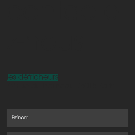
tous avec Wix
contacte
z-nous
les défricheurs
42 rue du hameau 75015 Paris