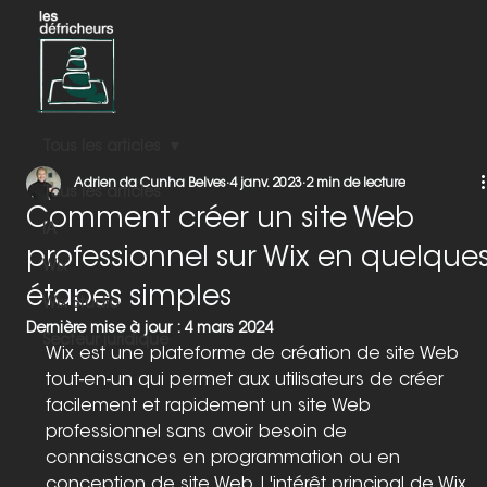
Tous les articles
Adrien da Cunha Belves
4 janv. 2023
2 min de lecture
Tous les articles
Comment créer un site Web
IA
professionnel sur Wix en quelque
Wix
étapes simples
Wix Studio
Dernière mise à jour :
4 mars 2024
Secteur juridique
Wix est une plateforme de création de site Web 
tout-en-un qui permet aux utilisateurs de créer 
facilement et rapidement un site Web 
professionnel sans avoir besoin de 
connaissances en programmation ou en 
conception de site Web. L'intérêt principal de Wix 