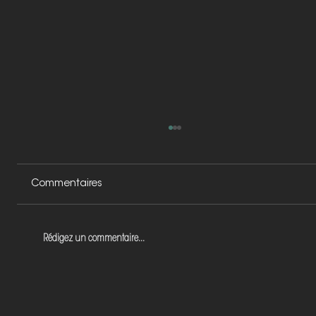
Commentaires
Rédigez un commentaire...
Briser les barrières linguistiques : créer
un site web multilingue accessible à