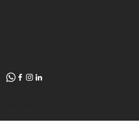
© 2024 par les défricheurs
agency, marque du groupe
les
défricheurs.
Mentions légales.